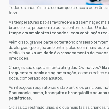
Todos os anos, é muito comum que cresça a ocorrência 
frios.
As temperaturas baixas favorecem a disseminação mais r
bronquiolite, pneumonia e outras enfermidades. Um dos
tempo em ambientes fechados, com ventilação red
Além disso, grande parte do território brasileiro tem 
de alergias (poluição ambiental, pelos de animais, poe
efeito da
baixa umidade é o ressecamento da mucosa 
infecções
.
Crianças são especialmente atingidas. Os motivos?
Ela
frequentam locais de aglomeração
, como creches e 
boca, comparado aos adultos.
As infecções respiratórias estão entre os principais m
Pneumonia, asma, bronquite e bronquiolite agudas 
pediátricas
.
O clássico resfriado, aliás, é o que mais faz as crianças