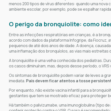
menos 200 tipos de vírus diferentes: quando uma nova c
ambiente escolar, por exemplo, pode se espalhar rapid
O perigo da bronquiolite: como ide
Entre as infecções respiratórias em crianças, é a bron
acordo com dados da plataforma Infogripe, da Fiocruz, at
pequenos de até dois anos de idade. A doença, causada p
uma inflamação dos bronquíolos, as vias mais estreitas
A bronquiolite é uma velha conhecida dos pediatras. Du
os casos diminuíram, mas, depois desse período, o VRS v
Os sintomas de bronquiolite podem variar de leves a gr
imediata.
Pais devem ficar atentos a tosse persistent
Por enquanto, não existe vacina infantil para a bronquiol
gestantes que tem se mostrado eficaz para proteger b
Há também o palivizumabe, uma imunoglobulina (tipo de 
conferir proteção contra o VSR. O soro é recomendado 