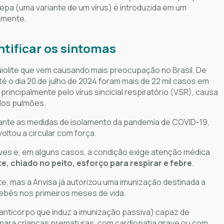
epa (uma variante de um vírus) é introduzida em um
amente.
ntificar os sintomas
quiolite que vem causando mais preocupação no Brasil. De
é o dia 20 de julho de 2024 foram mais de 22 mil casos em
rincipalmente pelo vírus sincicial respiratório (VSR), causa
 dos pulmões.
rante as medidas de isolamento da pandemia de COVID-19,
oltou a circular com força.
aves e, em alguns casos, a condição exige atenção médica
e, chiado no peito, esforço para respirar e febre
.
ite, mas a Anvisa já autorizou uma imunização destinada a
ebês nos primeiros meses de vida.
anticorpo que induz a imunização passiva) capaz de
para crianças prematuras, com cardiopatia grave ou com