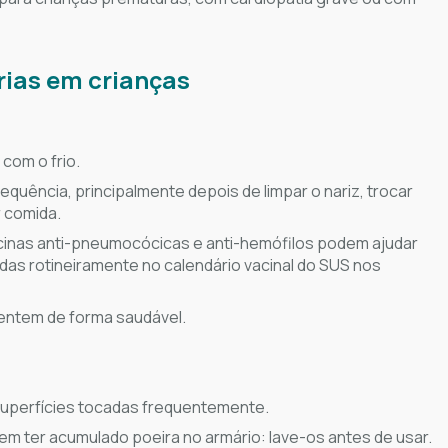
rias em crianças
com o frio.
quência, principalmente depois de limpar o nariz, trocar
r comida.
Vacinas anti-pneumocócicas e anti-hemófilos podem ajudar
das rotineiramente no calendário vacinal do SUS nos
entem de forma saudável.
superfícies tocadas frequentemente.
m ter acumulado poeira no armário: lave-os antes de usar.