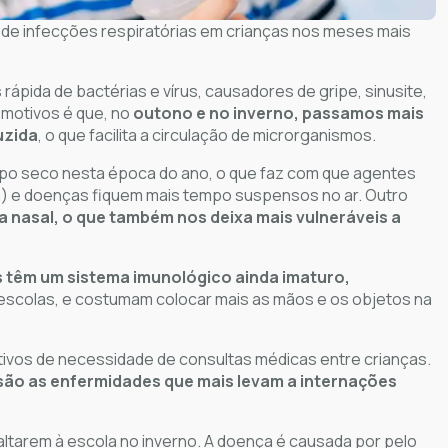
de infecções respiratórias em crianças nos meses mais
ápida de bactérias e vírus, causadores de gripe, sinusite,
 motivos é que, no
outono e no inverno, passamos mais
uzida
, o que facilita a circulação de microrganismos.
tempo seco nesta época do ano, o que faz com que agentes
ira) e doenças fiquem mais tempo suspensos no ar. Outro
nasal, o que também nos deixa mais vulneráveis a
s têm um sistema imunológico ainda imaturo,
escolas, e costumam colocar mais as mãos e os objetos na
otivos de necessidade de consultas médicas entre crianças.
são as enfermidades que mais levam a internações
 faltarem à escola no inverno. A doença é causada por pelo