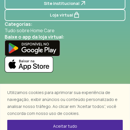
Site institucional
Loja virtual
Categorias:
Tudo sobre Home Care
Baixe o app da loja virtual:
Utilizamos cookies para aprimorar sua experiência de
navegação, exibir anúncios ou conteúdo personalizado e
HOME DOCTOR FORNECIMENTO DE INFRAESTRUTURA DE
analisar nosso tráfego. Ao clicar em “Aceitar todos”, você
APOIO E ASSISTÊNCIA AO PACIENTE NO DOMICÍLIO LTDA.
concorda com nosso uso de cookies.
Responsável Técnico: Dr. Cláudio Flauzino de Oliveira – CRM nº
93851
Copyrights © 2023 Home Doctor
Aceitar tudo