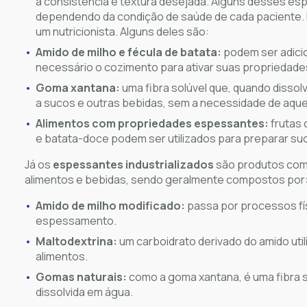
a consistência e textura desejada. Alguns desses es
dependendo da condição de saúde de cada paciente. 
um nutricionista. Alguns deles são:
Amido de milho e fécula de batata:
podem ser adicio
necessário o cozimento para ativar suas propriedad
Goma xantana:
uma fibra solúvel que, quando dissol
a sucos e outras bebidas, sem a necessidade de aqu
Alimentos com propriedades espessantes:
frutas
e batata-doce podem ser utilizados para preparar suc
Já os
espessantes industrializados
são produtos come
alimentos e bebidas, sendo geralmente compostos por
Amido de milho modificado:
passa por processos fí
espessamento.
Maltodextrina:
um carboidrato derivado do amido uti
alimentos.
Gomas naturais:
como a goma xantana, é uma fibra s
dissolvida em água.