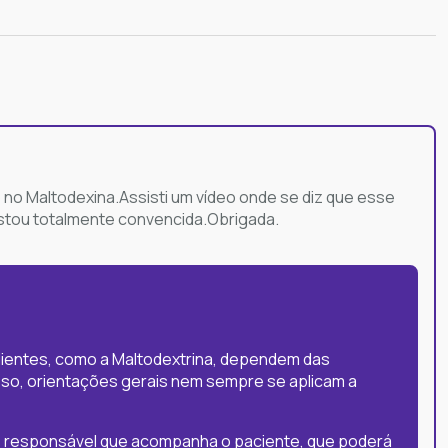
no Maltodexina.Assisti um vídeo onde se diz que esse
estou totalmente convencida.Obrigada.
edientes, como a Maltodextrina, dependem das
sso, orientações gerais nem sempre se aplicam a
de responsável que acompanha o paciente, que poderá