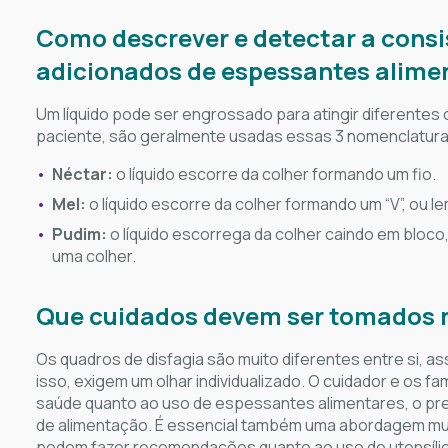
Como descrever e detectar a consi
adicionados de espessantes alime
Um líquido pode ser engrossado para atingir diferentes c
paciente, são geralmente usadas essas 3 nomenclatura
Néctar:
o líquido escorre da colher formando um fio.
Mel:
o líquido escorre da colher formando um “V”, ou 
Pudim:
o líquido escorrega da colher caindo em bloc
uma colher.
Que cuidados devem ser tomados n
Os quadros de disfagia são muito diferentes entre si, a
isso, exigem um olhar individualizado. O cuidador e os f
saúde quanto ao uso de espessantes alimentares, o prepa
de alimentação. É essencial também uma abordagem mult
podem fazer recomendações quanto ao uso de utensíli