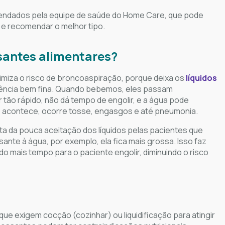
ndados pela equipe de saúde do Home Care, que pode
o e recomendar o melhor tipo.
santes alimentares?
imiza o risco de broncoaspiração, porque deixa os
líquidos
stência bem fina. Quando bebemos, eles passam
 tão rápido, não dá tempo de engolir, e a água pode
o acontece, ocorre tosse, engasgos e até pneumonia.
 da pouca aceitação dos líquidos pelas pacientes que
ante à água, por exemplo, ela fica mais grossa. Isso faz
o mais tempo para o paciente engolir, diminuindo o risco
que exigem cocção (cozinhar) ou liquidificação para atingir