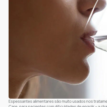
Espessantes alimentares são muito usados nos tratam
Care, para pacientes com dificuldades de engolir – a c